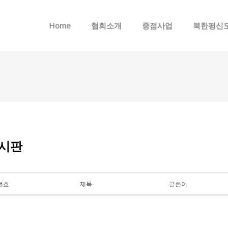
메뉴 건너뛰기
Home
협회소개
중점사업
북한평신
시판
번호
제목
글쓴이