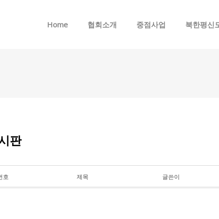
메뉴 건너뛰기
Home
협회소개
중점사업
북한평신
시판
번호
제목
글쓴이