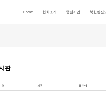
메뉴 건너뛰기
Home
협회소개
중점사업
북한평신
시판
번호
제목
글쓴이