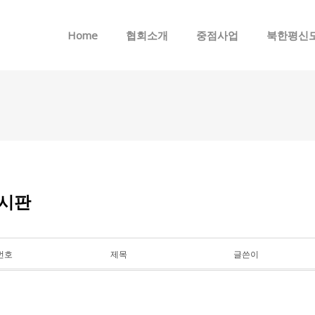
메뉴 건너뛰기
Home
협회소개
중점사업
북한평신
시판
번호
제목
글쓴이