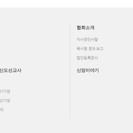
협회소개
이사장인사말
북사협 경과 보고
법인등록문서
신도선교사
신앙이야기
제1기생
제2기생
리