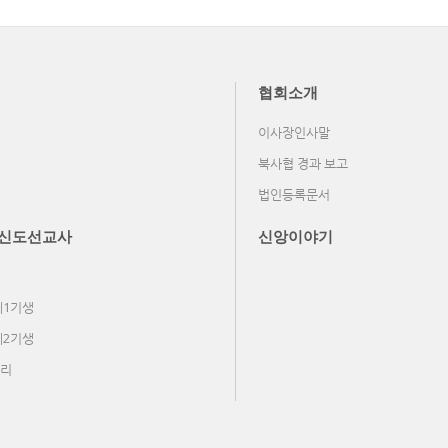
협회소개
이사장인사말
북사협 경과 보고
법인등록문서
신도선교사
신앙이야기
제1기생
제2기생
리