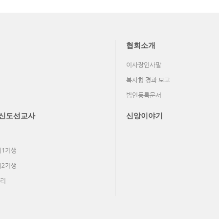
협회소개
이사장인사말
북사협 경과 보고
법인등록문서
신도선교사
신앙이야기
제1기생
제2기생
리