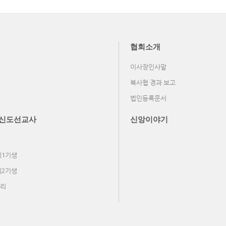
협회소개
이사장인사말
북사협 경과 보고
법인등록문서
신도선교사
신앙이야기
제1기생
제2기생
리