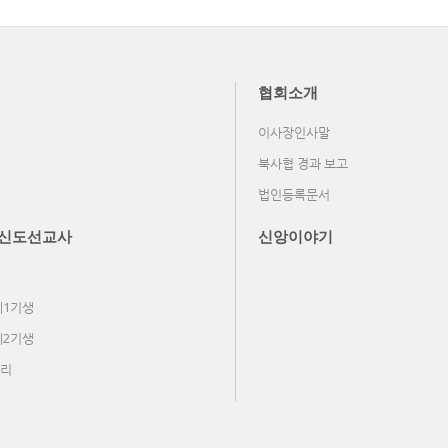
협회소개
이사장인사말
북사협 경과 보고
법인등록문서
신도선교사
신앙이야기
제1기생
제2기생
리