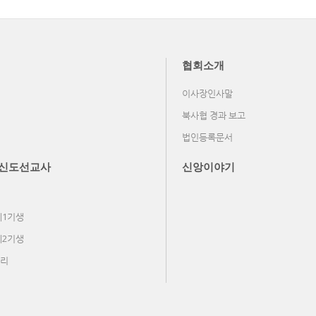
협회소개
이사장인사말
북사협 경과 보고
법인등록문서
신도선교사
신앙이야기
제1기생
제2기생
리